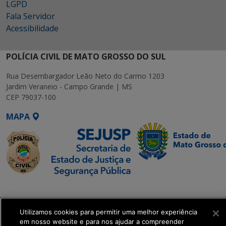
LGPD
Fala Servidor
Acessibilidade
POLÍCIA CIVIL DE MATO GROSSO DO SUL
Rua Desembargador Leão Neto do Carmo 1203
Jardim Veraneio - Campo Grande | MS
CEP 79037-100
MAPA
SETDIG | Secretaria-
Executiva de
Transformação Digital
Utilizamos cookies para permitir uma melhor experiência
em nosso website e para nos ajudar a compreender