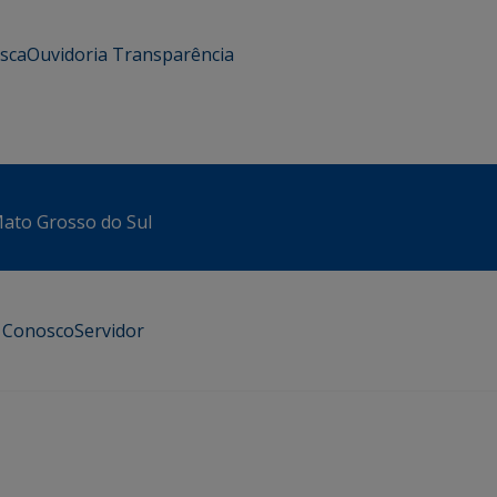
usca
Ouvidoria
Transparência
 Mato Grosso do Sul
e Conosco
Servidor