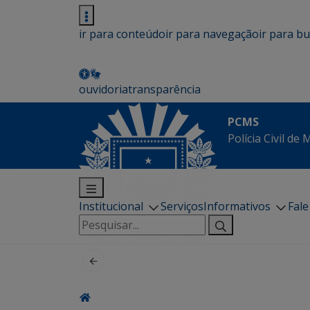
ir para conteúdo
ir para navegação
ir para b
ouvidoria
transparência
PCMS
Polícia Civil de
Institucional
Serviços
Informativos
Fal
Pesquisar
por: