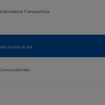
usca
Ouvidoria
Transparência
 Mato Grosso do Sul
e Conosco
Servidor