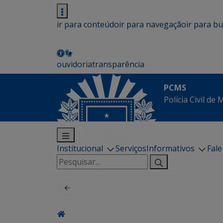
ir para conteúdo
ir para navegação
ir para b
ouvidoria
transparência
PCMS
Polícia Civil de
Institucional
Serviços
Informativos
Fal
Pesquisar
por: