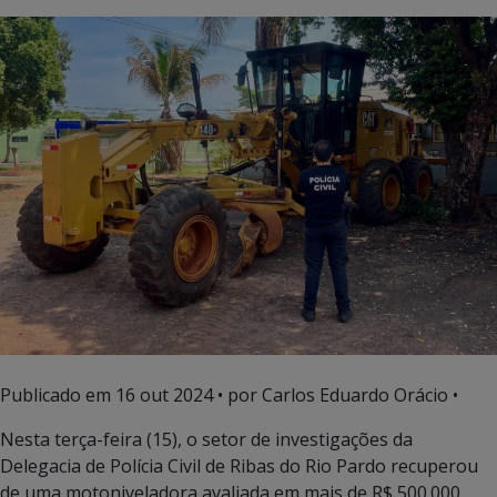
Publicado em
16 out 2024
• por Carlos Eduardo Orácio •
Nesta terça-feira (15), o setor de investigações da
Delegacia de Polícia Civil de Ribas do Rio Pardo recuperou
de uma motoniveladora avaliada em mais de R$ 500.000