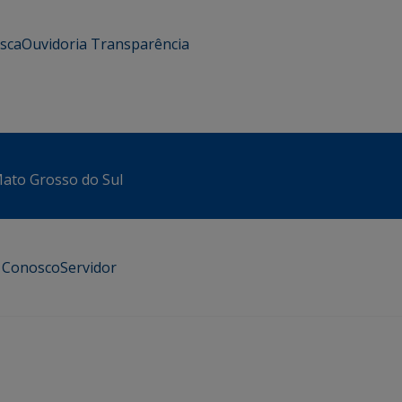
usca
Ouvidoria
Transparência
 Mato Grosso do Sul
e Conosco
Servidor