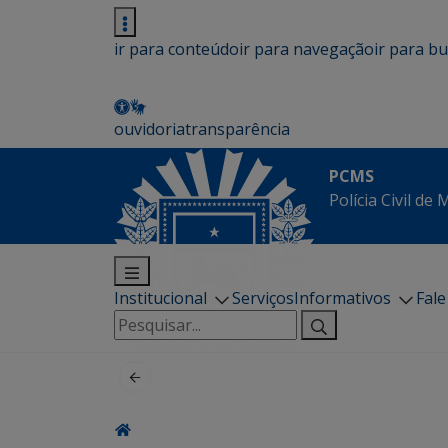
ir para conteúdo
ir para navegação
ir para b
ouvidoria
transparência
PCMS
Polícia Civil de
Institucional
Serviços
Informativos
Fal
Pesquisar
por: