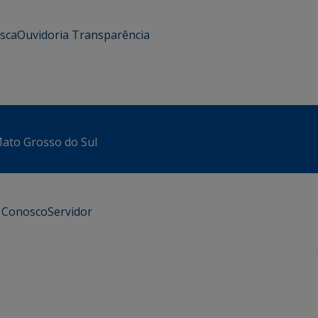
usca
Ouvidoria
Transparência
 Mato Grosso do Sul
e Conosco
Servidor