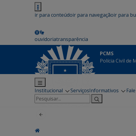
ir para conteúdo
ir para navegação
ir para b
ouvidoria
transparência
PCMS
Polícia Civil de
Institucional
Serviços
Informativos
Fal
Pesquisar
por: