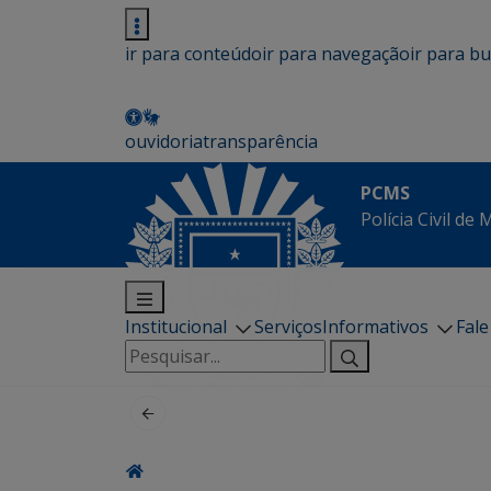
ir para conteúdo
ir para navegação
ir para b
ouvidoria
transparência
PCMS
Polícia Civil de
Institucional
Serviços
Informativos
Fal
Pesquisar
por: