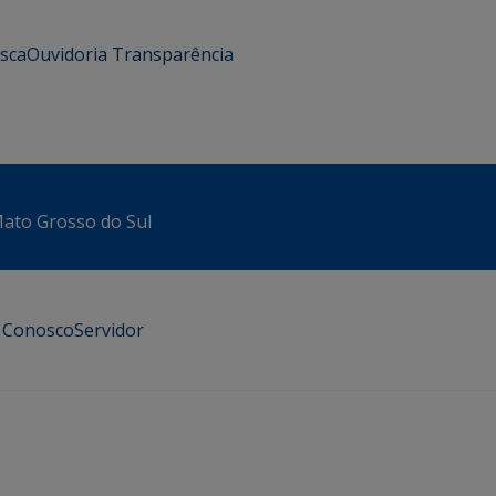
usca
Ouvidoria
Transparência
 Mato Grosso do Sul
e Conosco
Servidor