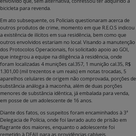
envolvido que, sem alternativa, confessou ter adquirido a
bicicleta para revenda.
Em ato subsequente, os Policiais questionaram acerca de
outros produtos de crime, momento em que R.E.O.S indicou
a existência de ilícitos em sua residência, bem como que
outros envolvidos estariam no local. Visando a manutenção
dos Protocolos Operacionais, foi solicitado apoio ao GOI,
que integrou a equipe na diligência à residência, onde
foram localizadas 4 munições cal.357, 1 munição cal.35, R$
1.301,00 (mil trezentos e um reais) em notas trocadas, 5
aparelhos celulares de origem não comprovada, porções de
substância análoga à maconha, além de duas porções
menores de substância idêntica, já embalada para venda,
em posse de um adolescente de 16 anos.
Diante dos fatos, os suspeitos foram encaminhados à 3ª
Delegacia de Polícia, onde foi lavrado auto de prisão em
flagrante dos maiores, enquanto o adolescente foi
remetido à DEAIJ para as providências cabíveis.