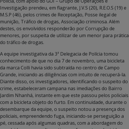
Polícia, com apoio do GOI – Grupo de Operações e
Investigação prendeu, em flagrante, J.V.S (20), R.E.O.S (19) e
M.S.P (46), pelos crimes de Receptação, Posse ilegal de
munição, Tráfico de drogas, Associação criminosa. Além
destes, os envolvidos responderão por Corrupção de
menores, por suspeita de utilizar de um menor para prática
do tráfico de drogas.
A equipe investigativa da 3ª Delegacia de Polícia tomou
conhecimento de que no dia 7 de novembro, uma bicicleta
da marca Colli havia sido subtraída no centro de Campo
Grande, iniciando as diligências com intuito de recuperá-la.
Diante disso, os investigadores, identificando o suspeito do
crime, estabeleceram campana nas imediações do Bairro
Jardim Nhanhá, instante em que este passou pelos policiais
com a bicicleta objeto do furto. Em continuidade, durante o
desembarque da equipe, o suspeito notou a presença dos
policiais, empreendendo fuga, iniciando-se perseguição a
pé, cessada após algumas quadras, com a abordagem do