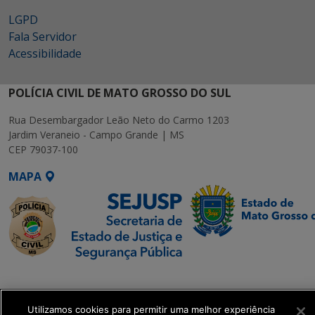
LGPD
Fala Servidor
Acessibilidade
POLÍCIA CIVIL DE MATO GROSSO DO SUL
Rua Desembargador Leão Neto do Carmo 1203
Jardim Veraneio - Campo Grande | MS
CEP 79037-100
MAPA
SETDIG | Secretaria-
Executiva de
Transformação Digital
Utilizamos cookies para permitir uma melhor experiência