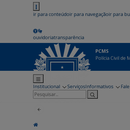
ir para conteúdo
ir para navegação
ir para b
ouvidoria
transparência
PCMS
Polícia Civil de
Institucional
Serviços
Informativos
Fal
Pesquisar
por: