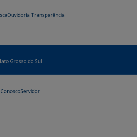
usca
Ouvidoria
Transparência
 Mato Grosso do Sul
e Conosco
Servidor