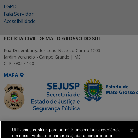
LGPD
Fala Servidor
Acessibilidade
POLÍCIA CIVIL DE MATO GROSSO DO SUL
Rua Desembargador Leão Neto do Carmo 1203
Jardim Veraneio - Campo Grande | MS
CEP 79037-100
MAPA
SETDIG | Secretaria-
Executiva de
Utilizamos cookies para permitir uma melhor experiência
Transformação Digital
em nosso website e para nos ajudar a compreender