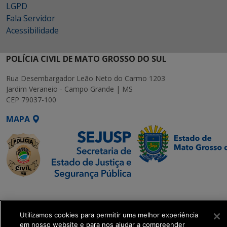
LGPD
Fala Servidor
Acessibilidade
POLÍCIA CIVIL DE MATO GROSSO DO SUL
Rua Desembargador Leão Neto do Carmo 1203
Jardim Veraneio - Campo Grande | MS
CEP 79037-100
MAPA
SETDIG | Secretaria-
Executiva de
Transformação Digital
Utilizamos cookies para permitir uma melhor experiência
em nosso website e para nos ajudar a compreender