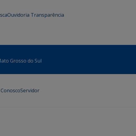
usca
Ouvidoria
Transparência
 Mato Grosso do Sul
e Conosco
Servidor