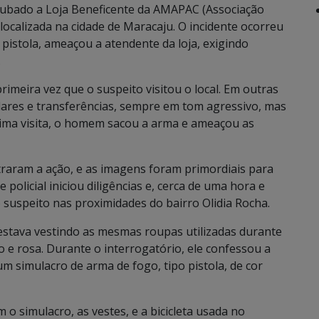
roubado a Loja Beneficente da AMAPAC (Associação
ocalizada na cidade de Maracaju. O incidente ocorreu
istola, ameaçou a atendente da loja, exigindo
.
imeira vez que o suspeito visitou o local. Em outras
ulares e transferências, sempre em tom agressivo, mas
ima visita, o homem sacou a arma e ameaçou as
traram a ação, e as imagens foram primordiais para
pe policial iniciou diligências e, cerca de uma hora e
 o suspeito nas proximidades do bairro Olidia Rocha.
tava vestindo as mesmas roupas utilizadas durante
o e rosa. Durante o interrogatório, ele confessou a
 um simulacro de arma de fogo, tipo pistola, de cor
 o simulacro, as vestes, e a bicicleta usada no