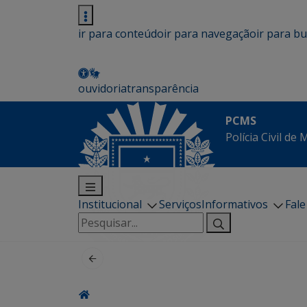
ir para conteúdo
ir para navegação
ir para b
ouvidoria
transparência
PCMS
Polícia Civil de
Institucional
Serviços
Informativos
Fal
Pesquisar
por: