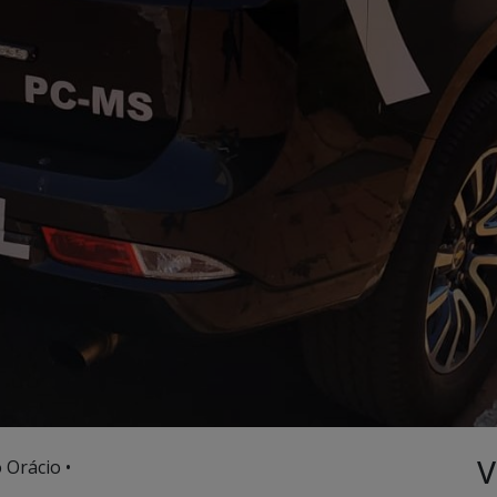
V
 Orácio •