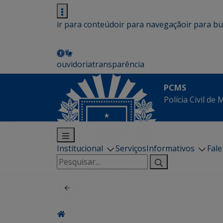
ir para conteúdo
ir para navegação
ir para b
ouvidoria
transparência
PCMS
Polícia Civil de
Institucional
Serviços
Informativos
Fal
Pesquisar
por: