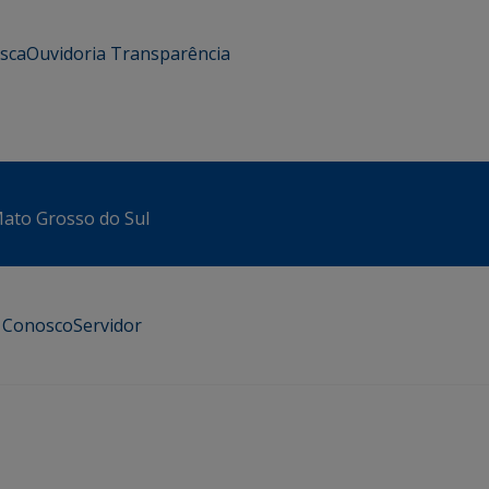
usca
Ouvidoria
Transparência
 Mato Grosso do Sul
e Conosco
Servidor