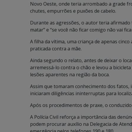
Novo Oeste, onde teria arrombado a grade fro
chutes, empurrões e puxões de cabelo.
Durante as agressões, o autor teria afirmado 
matar” e “se você não ficar comigo não vai fi
A filha da vítima, uma criança de apenas cinco 
praticada contra a mãe.
Ainda segundo o relato, antes de deixar o loca
arremessá-lo contra o chão e levou a bicicleta
lesões aparentes na região da boca.
Assim que tomaram conhecimento dos fatos, i
iniciaram diligências ininterruptas para locali
Após os procedimentos de praxe, o conduzido 
A Polícia Civil reforça a importância das denún
podem procurar auxílio na Delegacia de Atend
emergência pelos telefones 190 e 180.