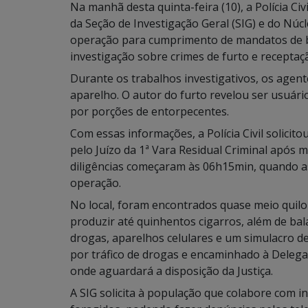
Na manhã desta quinta-feira (10), a Polícia Ci
da Seção de Investigação Geral (SIG) e do Núcl
operação para cumprimento de mandatos de bu
investigação sobre crimes de furto e receptaç
Durante os trabalhos investigativos, os agent
aparelho. O autor do furto revelou ser usuári
por porções de entorpecentes.
Com essas informações, a Polícia Civil solici
pelo Juízo da 1ª Vara Residual Criminal após 
diligências começaram às 06h15min, quando a
operação.
No local, foram encontrados quase meio quilo
produzir até quinhentos cigarros, além de ba
drogas, aparelhos celulares e um simulacro d
por tráfico de drogas e encaminhado à Deleg
onde aguardará a disposição da Justiça.
A SIG solicita à população que colabore com i