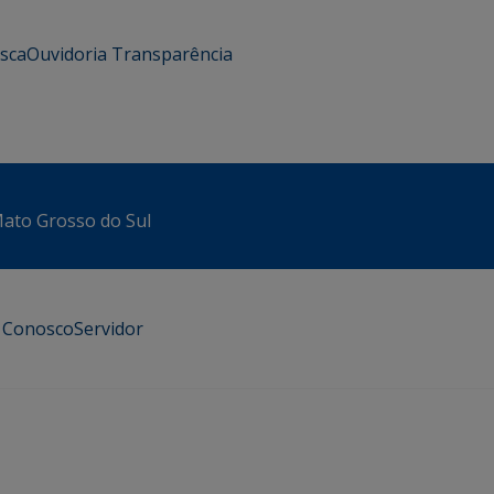
usca
Ouvidoria
Transparência
 Mato Grosso do Sul
e Conosco
Servidor