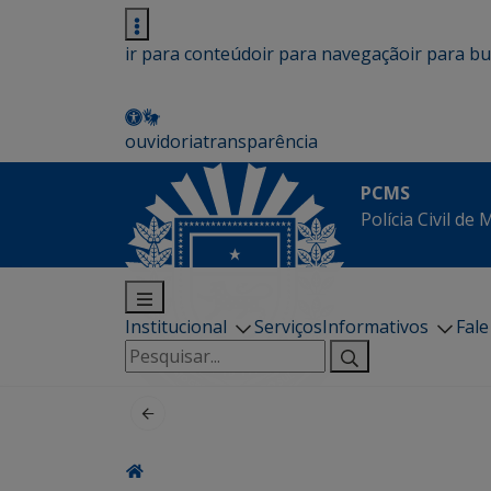
ir para conteúdo
ir para navegação
ir para b
ouvidoria
transparência
PCMS
Polícia Civil de
Institucional
Serviços
Informativos
Fal
Pesquisar
por: