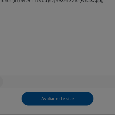
efones (67) 3929-1173 ou (67) 99226-8210 (WhatsApp),
Avaliar este site