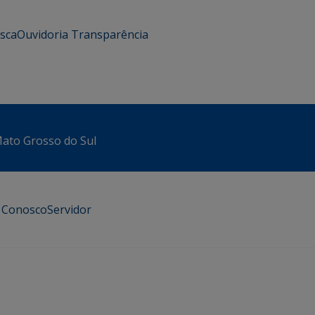
usca
Ouvidoria
Transparência
 Mato Grosso do Sul
e Conosco
Servidor