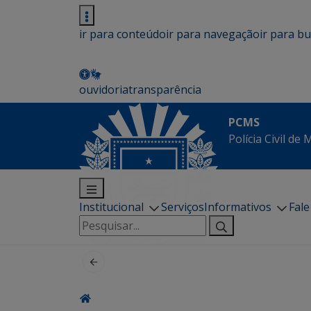
ir para conteúdo
ir para navegação
ir para b
ouvidoria
transparência
PCMS
Polícia Civil de
Institucional
Serviços
Informativos
Fal
Pesquisar
por: