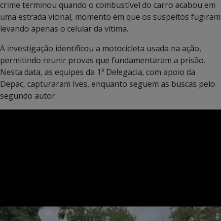
crime terminou quando o combustível do carro acabou em
uma estrada vicinal, momento em que os suspeitos fugiram
levando apenas o celular da vítima.
A investigação identificou a motocicleta usada na ação,
permitindo reunir provas que fundamentaram a prisão.
Nesta data, as equipes da 1ª Delegacia, com apoio da
Depac, capturaram Ives, enquanto seguem as buscas pelo
segundo autor.
Tocador
de
vídeo