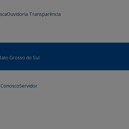
usca
Ouvidoria
Transparência
 Mato Grosso do Sul
e Conosco
Servidor