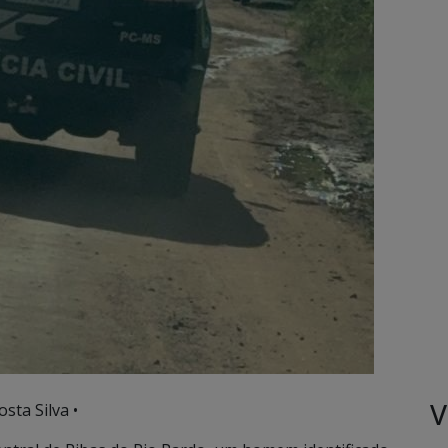
V
sta Silva •