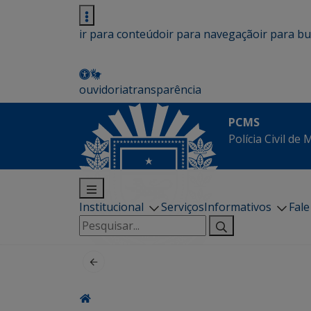
ir para conteúdo
ir para navegação
ir para b
ouvidoria
transparência
PCMS
Polícia Civil de
Institucional
Serviços
Informativos
Fal
Pesquisar
por: