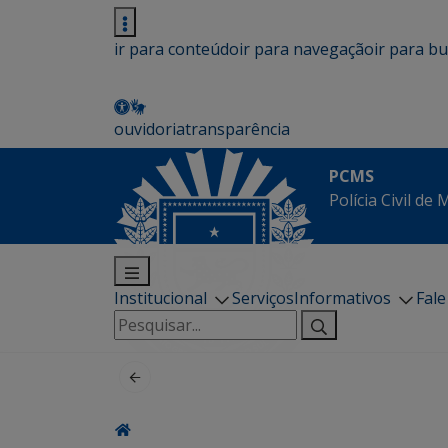
ir para conteúdo
ir para navegação
ir para b
ouvidoria
transparência
PCMS
Polícia Civil de
Institucional
Serviços
Informativos
Fal
Pesquisar
por: