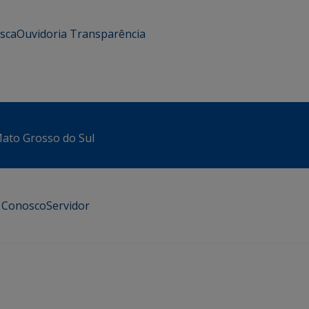
usca
Ouvidoria
Transparência
 Mato Grosso do Sul
e Conosco
Servidor