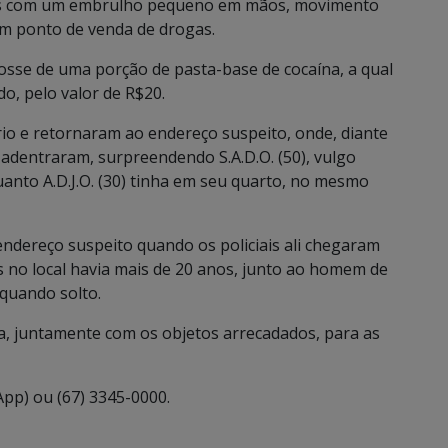
ois com um embrulho pequeno em mãos, movimento
em ponto de venda de drogas.
posse de uma porção de pasta-base de cocaína, a qual
o, pelo valor de R$20.
rio e retornaram ao endereço suspeito, onde, diante
s adentraram, surpreendendo S.A.D.O. (50), vulgo
anto A.D.J.O. (30) tinha em seu quarto, no mesmo
ndereço suspeito quando os policiais ali chegaram
s no local havia mais de 20 anos, junto ao homem de
 quando solto.
a, juntamente com os objetos arrecadados, para as
App) ou (67) 3345-0000.