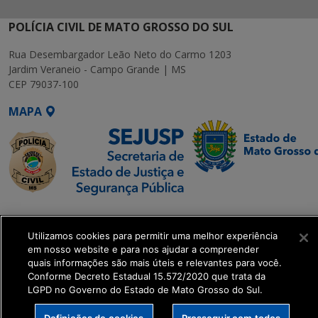
POLÍCIA CIVIL DE MATO GROSSO DO SUL
Rua Desembargador Leão Neto do Carmo 1203
Jardim Veraneio - Campo Grande | MS
CEP 79037-100
MAPA
SETDIG | Secretaria-
Executiva de
Utilizamos cookies para permitir uma melhor experiência
Transformação Digital
em nosso website e para nos ajudar a compreender
quais informações são mais úteis e relevantes para você.
Conforme Decreto Estadual 15.572/2020 que trata da
get_footer();
LGPD no Governo do Estado de Mato Grosso do Sul.
Definições de cookies
Prosseguir com todos