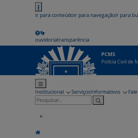
ir para conteúdo
ir para navegação
ir para b
ouvidoria
transparência
PCMS
Polícia Civil de
Institucional
Serviços
Informativos
Fal
Pesquisar
por: