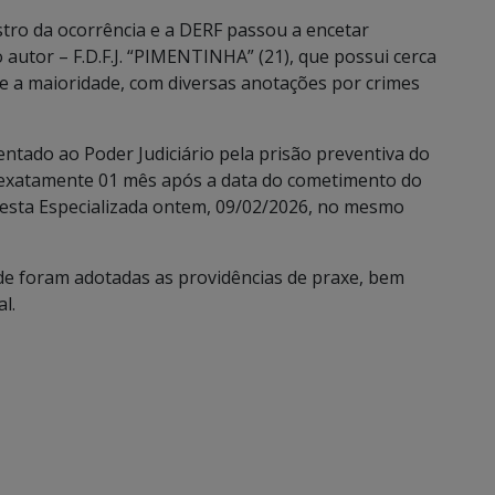
tro da ocorrência e a DERF passou a encetar
o autor – F.D.F.J. “PIMENTINHA” (21), que possui cerca
 e a maioridade, com diversas anotações por crimes
entado ao Poder Judiciário pela prisão preventiva do
e exatamente 01 mês após a data do cometimento do
is desta Especializada ontem, 09/02/2026, no mesmo
de foram adotadas as providências de praxe, bem
l.