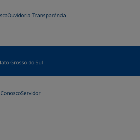
usca
Ouvidoria
Transparência
 Mato Grosso do Sul
e Conosco
Servidor