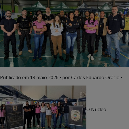
Publicado em
18 maio 2026
• por Carlos Eduardo Orácio •
O Núcleo