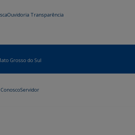
usca
Ouvidoria
Transparência
 Mato Grosso do Sul
e Conosco
Servidor