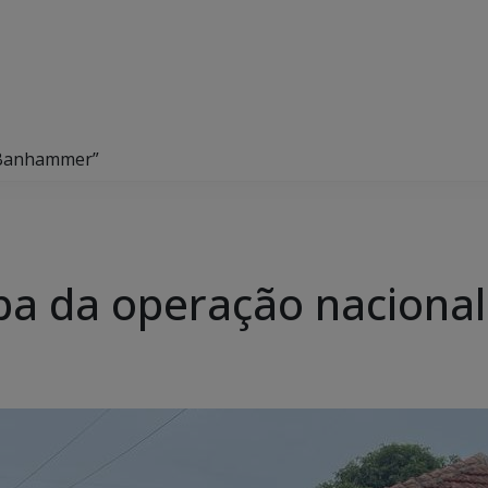
 “Banhammer”
icipa da operação nacio