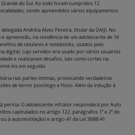
o Grande do Sul. Ao todo foram cumpridos 12
ocalidades, sendo apreendidos vários equipamentos
elegada Andréia Alves Pereira, titular da DAIJI. No
 e apreensão, na residência de um adolescente de 16
relhos de celulares e notebooks, usados pelo
 digital, cujo servidor era usado por vários usuários
dade e realizavam desafios, tais como cortes na
eimá-los em seguida.
itária nas partes íntimas, provocando verdadeiras
ssões de terror psicólogo e físico. Além da indução à
 perícia. O adolescente infrator responderá por Auto
litos capitulados no artigo 122, parágrafos 1º e 2º do
o ou à automutilação) e artigo 41 da Lei 3688/41