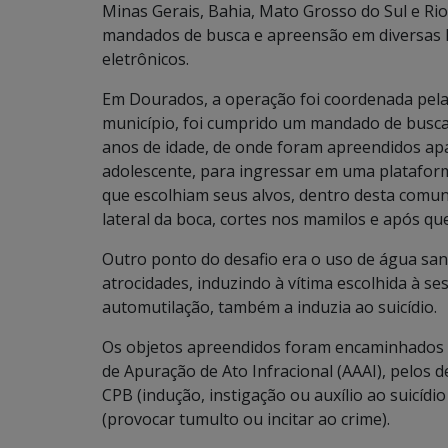
Minas Gerais, Bahia, Mato Grosso do Sul e Ri
mandados de busca e apreensão em diversas l
eletrônicos.
Em Dourados, a operação foi coordenada pela d
município, foi cumprido um mandado de busca
anos de idade, de onde foram apreendidos apa
adolescente, para ingressar em uma plataforma
que escolhiam seus alvos, dentro desta comuni
lateral da boca, cortes nos mamilos e após qu
Outro ponto do desafio era o uso de água san
atrocidades, induzindo à vítima escolhida à se
automutilação, também a induzia ao suicídio.
Os objetos apreendidos foram encaminhados à
de Apuração de Ato Infracional (AAAI), pelos de
CPB (indução, instigação ou auxílio ao suicídi
(provocar tumulto ou incitar ao crime).