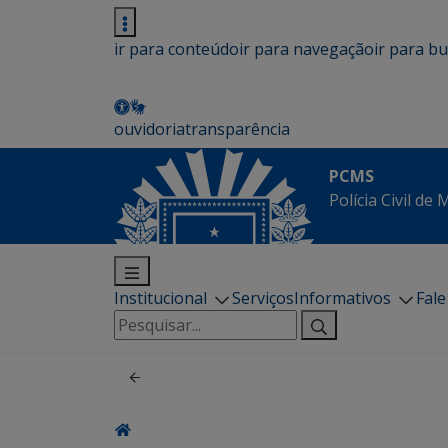
ir para conteúdo
ir para navegação
ir para b
ouvidoria
transparência
PCMS
Polícia Civil de
Institucional
Serviços
Informativos
Fal
Pesquisar
por: