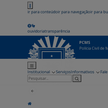
ir para conteúdo
ir para navegação
ir para b
ouvidoria
transparência
PCMS
Polícia Civil de
Institucional
Serviços
Informativos
Fal
Pesquisar
por: