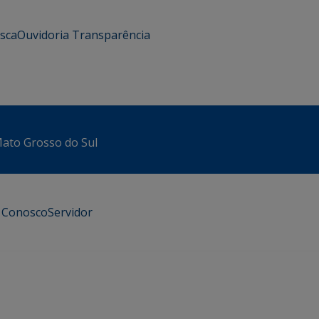
usca
Ouvidoria
Transparência
 Mato Grosso do Sul
e Conosco
Servidor