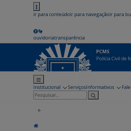
ir para conteúdo
ir para navegação
ir para b
ouvidoria
transparência
PCMS
Polícia Civil de
Institucional
Serviços
Informativos
Fal
Pesquisar
por: