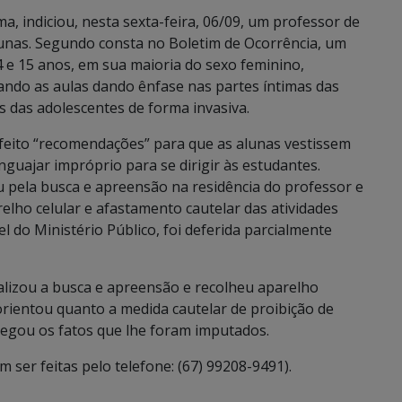
ema, indiciou, nesta sexta-feira, 06/09, um professor de
unas. Segundo consta no Boletim de Ocorrência, um
4 e 15 anos, em sua maioria do sexo feminino,
mando as aulas dando ênfase nas partes íntimas das
os das adolescentes de forma invasiva.
 feito “recomendações” para que as alunas vestissem
inguajar impróprio para se dirigir às estudantes.
ou pela busca e apreensão na residência do professor e
lho celular e afastamento cautelar das atividades
l do Ministério Público, foi deferida parcialmente
alizou a busca e apreensão e recolheu aparelho
 orientou quanto a medida cautelar de proibição de
 negou os fatos que lhe foram imputados.
ser feitas pelo telefone: (67) 99208-9491).