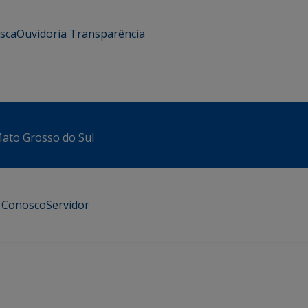
usca
Ouvidoria
Transparência
 Mato Grosso do Sul
e Conosco
Servidor