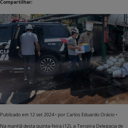
Compartilhar:
Publicado em
12 set 2024
• por Carlos Eduardo Orácio •
Na manhã desta quinta-feira (12), a Terceira Delegacia de