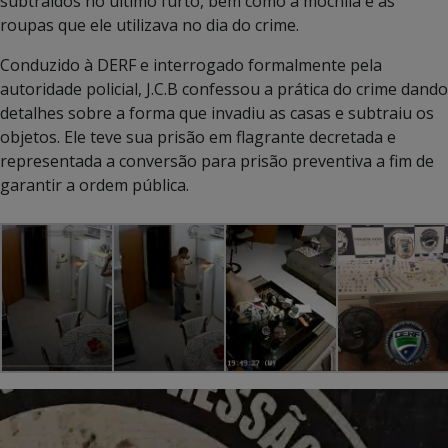
subtraídos no último furto, bem como a mochila e as
roupas que ele utilizava no dia do crime.
Conduzido à DERF e interrogado formalmente pela
autoridade policial, J.C.B confessou a prática do crime dando
detalhes sobre a forma que invadiu as casas e subtraiu os
objetos. Ele teve sua prisão em flagrante decretada e
representada a conversão para prisão preventiva a fim de
garantir a ordem pública.
Tocador
de