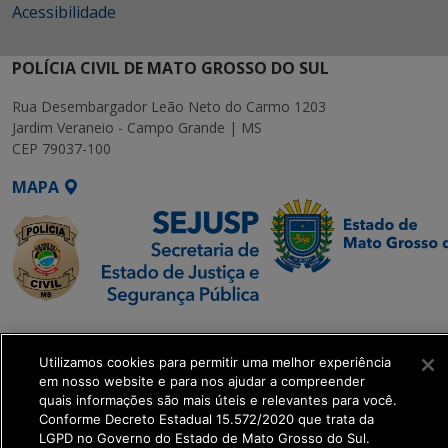
Acessibilidade
POLÍCIA CIVIL DE MATO GROSSO DO SUL
Rua Desembargador Leão Neto do Carmo 1203
Jardim Veraneio - Campo Grande | MS
CEP 79037-100
MAPA
SETDIG | Secretaria-
Executiva de
Utilizamos cookies para permitir uma melhor experiência
Transformação Digital
em nosso website e para nos ajudar a compreender
quais informações são mais úteis e relevantes para você.
Conforme Decreto Estadual 15.572/2020 que trata da
get_footer();
LGPD no Governo do Estado de Mato Grosso do Sul.