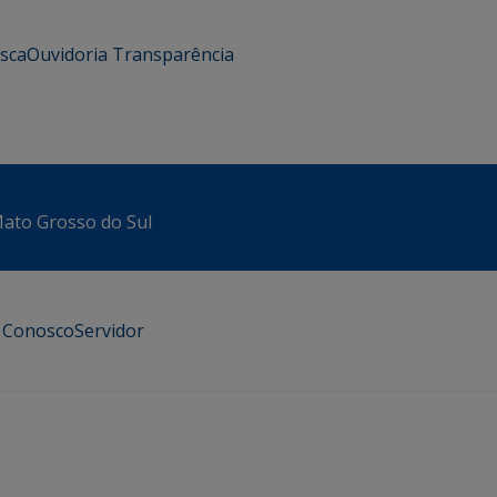
usca
Ouvidoria
Transparência
 Mato Grosso do Sul
e Conosco
Servidor