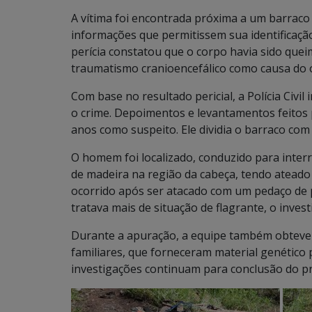
A vítima foi encontrada próxima a um barra
informações que permitissem sua identificaçã
perícia constatou que o corpo havia sido que
traumatismo cranioencefálico como causa do ó
Com base no resultado pericial, a Polícia Civil
o crime. Depoimentos e levantamentos feitos
anos como suspeito. Ele dividia o barraco com a
O homem foi localizado, conduzido para inter
de madeira na região da cabeça, tendo ateado
ocorrido após ser atacado com um pedaço de 
tratava mais de situação de flagrante, o inve
Durante a apuração, a equipe também obteve um
familiares, que forneceram material genético 
investigações continuam para conclusão do pr