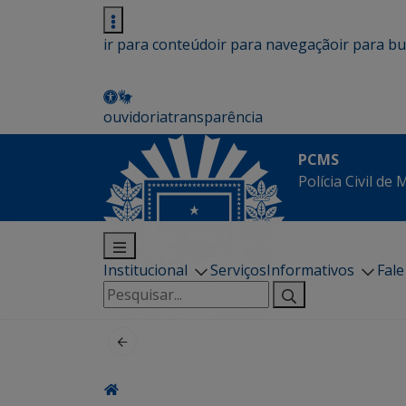
ir para conteúdo
ir para navegação
ir para b
ouvidoria
transparência
PCMS
Polícia Civil de
Institucional
Serviços
Informativos
Fal
Pesquisar
por: