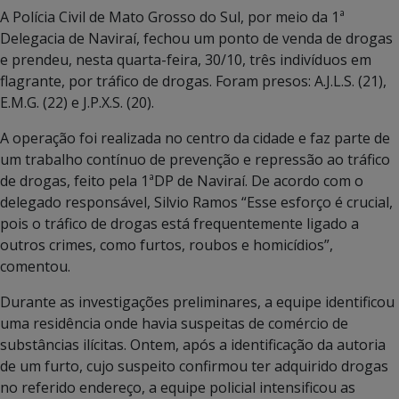
A Polícia Civil de Mato Grosso do Sul, por meio da 1ª
Delegacia de Naviraí, fechou um ponto de venda de drogas
e prendeu, nesta quarta-feira, 30/10, três indivíduos em
flagrante, por tráfico de drogas. Foram presos: A.J.L.S. (21),
E.M.G. (22) e J.P.X.S. (20).
A operação foi realizada no centro da cidade e faz parte de
um trabalho contínuo de prevenção e repressão ao tráfico
de drogas, feito pela 1ªDP de Naviraí. De acordo com o
delegado responsável, Silvio Ramos “Esse esforço é crucial,
pois o tráfico de drogas está frequentemente ligado a
outros crimes, como furtos, roubos e homicídios”,
comentou.
Durante as investigações preliminares, a equipe identificou
uma residência onde havia suspeitas de comércio de
substâncias ilícitas. Ontem, após a identificação da autoria
de um furto, cujo suspeito confirmou ter adquirido drogas
no referido endereço, a equipe policial intensificou as