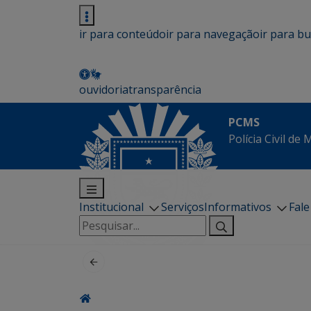
ir para conteúdo
ir para navegação
ir para b
ouvidoria
transparência
PCMS
Polícia Civil de
Institucional
Serviços
Informativos
Fal
Pesquisar
por: