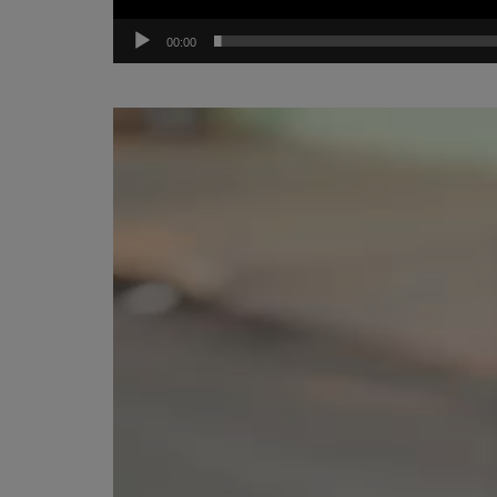
00:00
Tocador
de
vídeo