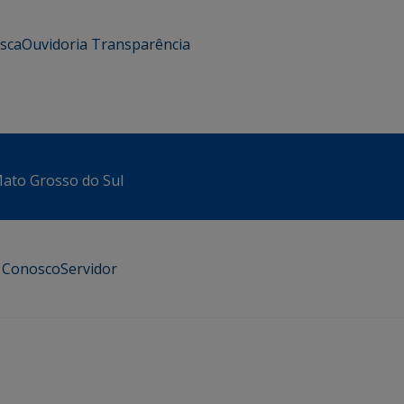
usca
Ouvidoria
Transparência
 Mato Grosso do Sul
e Conosco
Servidor