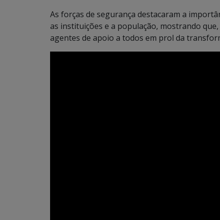
As forças de segurança destacaram a importân
as instituições e a população, mostrando que
agentes de apoio a todos em prol da transfor
Tocador
de
vídeo