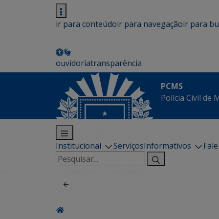
ir para conteúdo
ir para navegação
ir para b
ouvidoria
transparência
PCMS
Polícia Civil de
Institucional
Serviços
Informativos
Fal
Pesquisar
por: