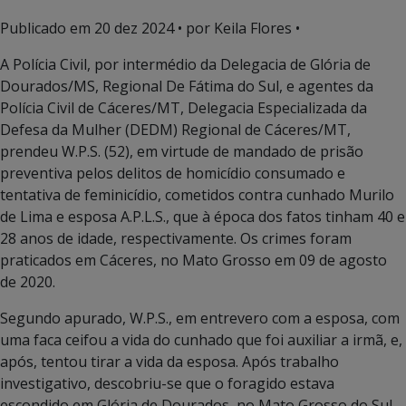
Publicado em
20 dez 2024
• por Keila Flores •
A Polícia Civil, por intermédio da Delegacia de Glória de
Dourados/MS, Regional De Fátima do Sul, e agentes da
Polícia Civil de Cáceres/MT, Delegacia Especializada da
Defesa da Mulher (DEDM) Regional de Cáceres/MT,
prendeu W.P.S. (52), em virtude de mandado de prisão
preventiva pelos delitos de homicídio consumado e
tentativa de feminicídio, cometidos contra cunhado Murilo
de Lima e esposa A.P.L.S., que à época dos fatos tinham 40 e
28 anos de idade, respectivamente. Os crimes foram
praticados em Cáceres, no Mato Grosso em 09 de agosto
de 2020.
Segundo apurado, W.P.S., em entrevero com a esposa, com
uma faca ceifou a vida do cunhado que foi auxiliar a irmã, e,
após, tentou tirar a vida da esposa. Após trabalho
investigativo, descobriu-se que o foragido estava
escondido em Glória de Dourados, no Mato Grosso do Sul.