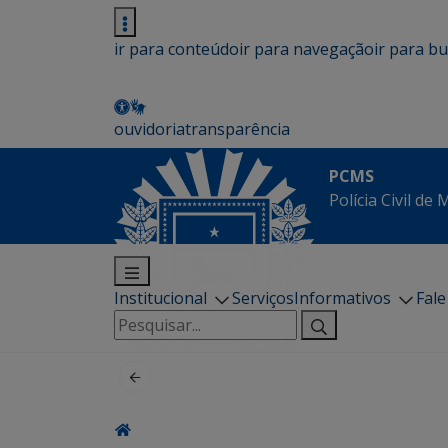
ir para conteúdo
ir para navegação
ir para b
ouvidoria
transparência
PCMS
Polícia Civil de
Institucional
Serviços
Informativos
Fal
Pesquisar
por: