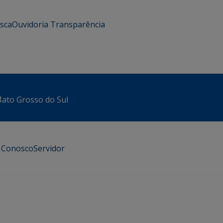
usca
Ouvidoria
Transparência
 Mato Grosso do Sul
e Conosco
Servidor