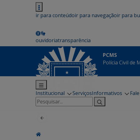
ir para conteúdo
ir para navegação
ir para b
ouvidoria
transparência
PCMS
Polícia Civil de
Institucional
Serviços
Informativos
Fal
Pesquisar
por: