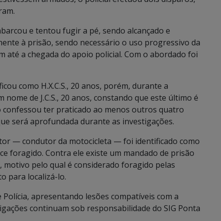
ram.
rcou e tentou fugir a pé, sendo alcançado e
amente à prisão, sendo necessário o uso progressivo da
m até a chegada do apoio policial. Com o abordado foi
cou como H.X.C.S., 20 anos, porém, durante a
m nome de J.C.S., 20 anos, constando que este último é
o confessou ter praticado ao menos outros quatro
ue será aprofundada durante as investigações.
utor — condutor da motocicleta — foi identificado como
ce foragido. Contra ele existe um mandado de prisão
, motivo pelo qual é considerado foragido pelas
 para localizá-lo.
e Polícia, apresentando lesões compatíveis com a
stigações continuam sob responsabilidade do SIG Ponta