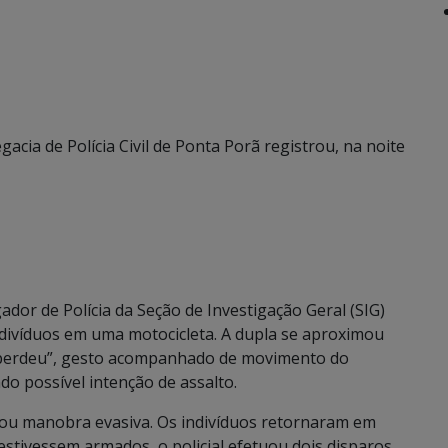
gacia de Polícia Civil de Ponta Porã registrou, na noite
gador de Polícia da Seção de Investigação Geral (SIG)
divíduos em uma motocicleta. A dupla se aproximou
o “perdeu”, gesto acompanhado de movimento do
do possível intenção de assalto.
izou manobra evasiva. Os indivíduos retornaram em
estivessem armados, o policial efetuou dois disparos,