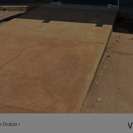
V
 Orácio •