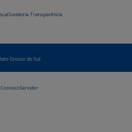
usca
Ouvidoria
Transparência
 Mato Grosso do Sul
e Conosco
Servidor