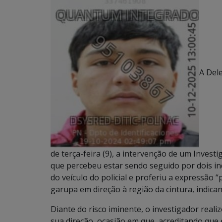
A Dele
de terça-feira (9), a intervenção de um Investi
que percebeu estar sendo seguido por dois in
do veículo do policial e proferiu a expressã
garupa em direção à região da cintura, indican
Diante do risco iminente, o investigador real
sua direção, ocasião em que, acreditando que 