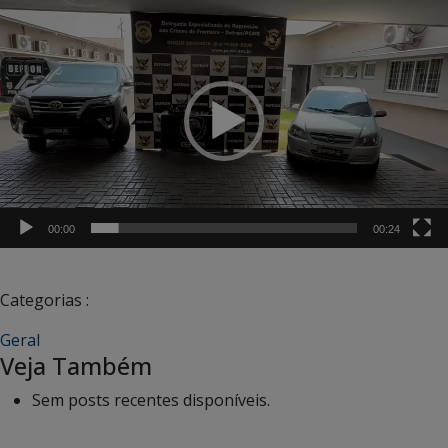
Tocador
de
vídeo
00:00
00:24
Categorias :
Geral
Veja Também
Sem posts recentes disponíveis.