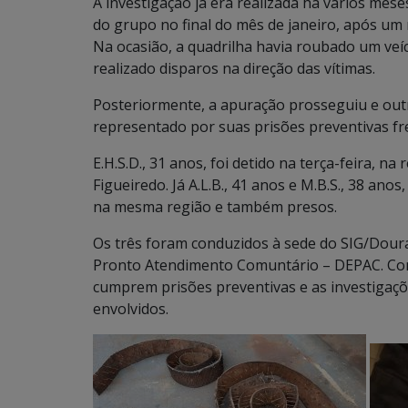
A investigação já era realizada há vários mes
do grupo no final do mês de janeiro, após um
Na ocasião, a quadrilha havia roubado um veí
realizado disparos na direção das vítimas.
Posteriormente, a apuração prosseguiu e outro
representado por suas prisões preventivas fr
E.H.S.D., 31 anos, foi detido na terça-feira, na
Figueiredo. Já A.L.B., 41 anos e M.B.S., 38 an
na mesma região e também presos.
Os três foram conduzidos à sede do SIG/Dour
Pronto Atendimento Comuntário – DEPAC. Com 
cumprem prisões preventivas e as investigaçõ
envolvidos.