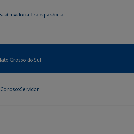
usca
Ouvidoria
Transparência
 Mato Grosso do Sul
e Conosco
Servidor