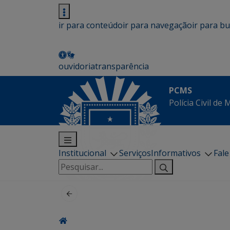
ir para conteúdo
ir para navegação
ir para b
ouvidoria
transparência
PCMS
Polícia Civil de
Institucional
Serviços
Informativos
Fal
Pesquisar
por: