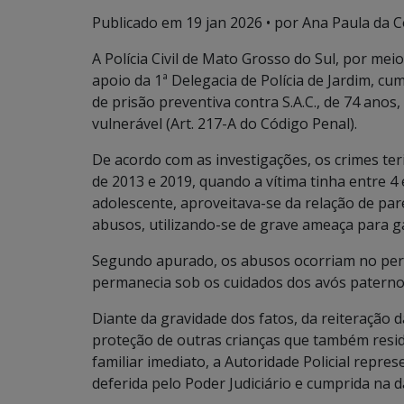
Publicado em
19 jan 2026
• por Ana Paula da Co
A Polícia Civil de Mato Grosso do Sul, por mei
apoio da 1ª Delegacia de Polícia de Jardim, cu
de prisão preventiva contra S.A.C., de 74 anos
vulnerável (Art. 217-A do Código Penal).
De acordo com as investigações, os crimes ter
de 2013 e 2019, quando a vítima tinha entre 4 
adolescente, aproveitava-se da relação de par
abusos, utilizando-se de grave ameaça para gar
Segundo apurado, os abusos ocorriam no per
permanecia sob os cuidados dos avós paterno
Diante da gravidade dos fatos, da reiteração 
proteção de outras crianças que também resid
familiar imediato, a Autoridade Policial repre
deferida pelo Poder Judiciário e cumprida na d