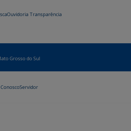
usca
Ouvidoria
Transparência
 Mato Grosso do Sul
e Conosco
Servidor