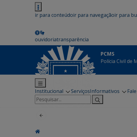
ir para conteúdo
ir para navegação
ir para b
ouvidoria
transparência
PCMS
Polícia Civil de
Institucional
Serviços
Informativos
Fal
Pesquisar
por: