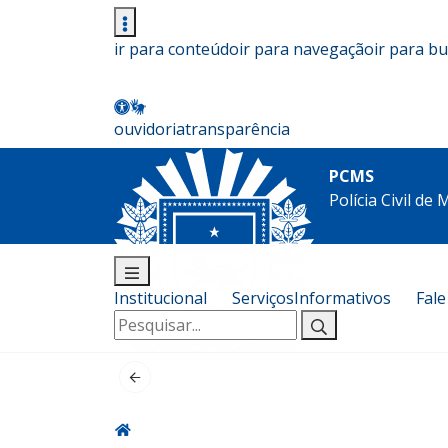
ir para conteúdo
ir para navegação
ir para b
ouvidoria
transparência
PCMS
Polícia Civil de
Institucional
Serviços
Informativos
Fal
Pesquisar
por: