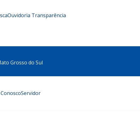
usca
Ouvidoria
Transparência
 Mato Grosso do Sul
e Conosco
Servidor