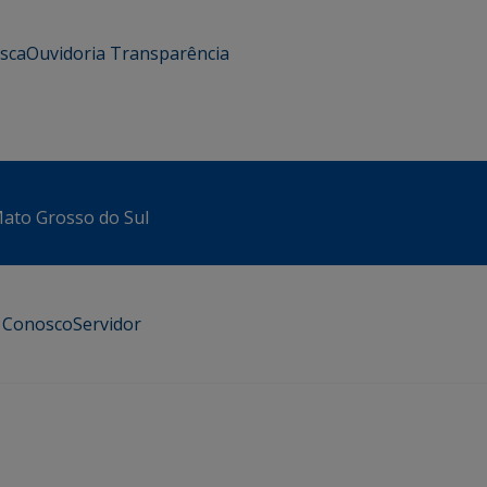
usca
Ouvidoria
Transparência
 Mato Grosso do Sul
e Conosco
Servidor