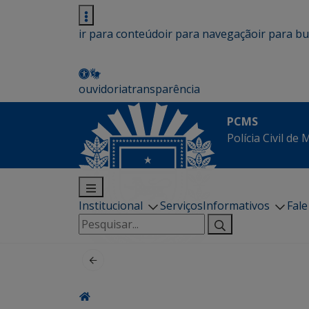
ir para conteúdo
ir para navegação
ir para b
ouvidoria
transparência
PCMS
Polícia Civil de
Institucional
Serviços
Informativos
Fal
Pesquisar
por: