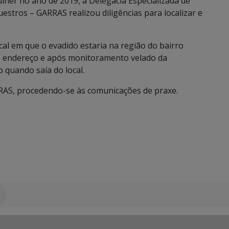
her no ano de 2019, a Delegacia Especializada de
stros – GARRAS realizou diligências para localizar e
ocal em que o evadido estaria na região do bairro
o endereço e após monitoramento velado da
 quando saía do local.
ARRAS, procedendo-se às comunicações de praxe.