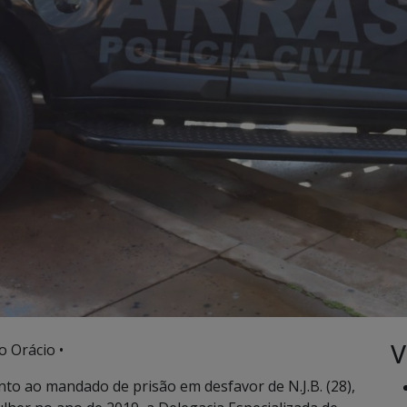
V
o Orácio •
to ao mandado de prisão em desfavor de N.J.B. (28),