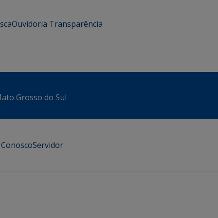
usca
Ouvidoria
Transparência
 Mato Grosso do Sul
e Conosco
Servidor