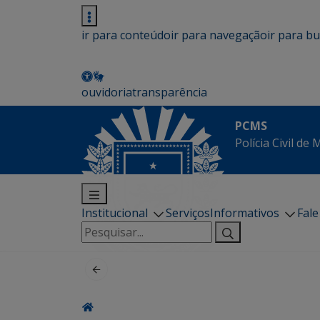
ir para conteúdo
ir para navegação
ir para b
ouvidoria
transparência
PCMS
Polícia Civil de
Institucional
Serviços
Informativos
Fal
Pesquisar
por: