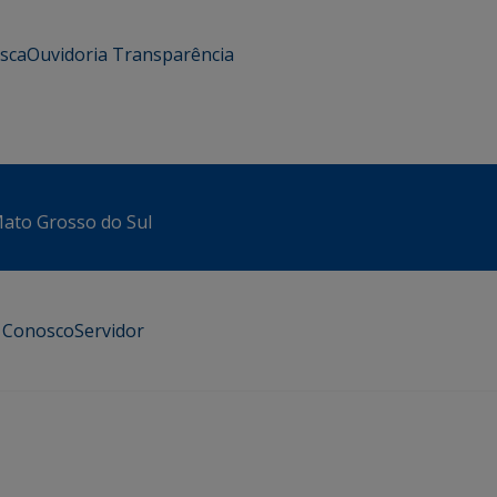
usca
Ouvidoria
Transparência
 Mato Grosso do Sul
e Conosco
Servidor