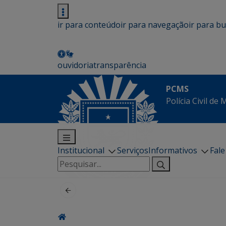
ir para conteúdo
ir para navegação
ir para b
ouvidoria
transparência
PCMS
Polícia Civil de
Institucional
Serviços
Informativos
Fal
Pesquisar
por: