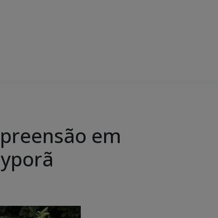
 apreensão em
ayporã