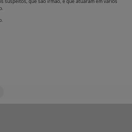
s suspeitos, que são irmão, e que atuaram em vários
o.
o.