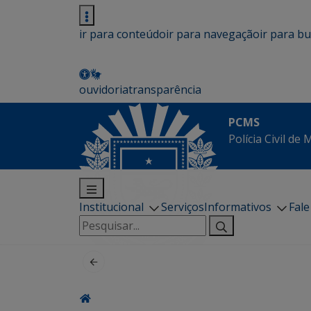
ir para conteúdo
ir para navegação
ir para b
ouvidoria
transparência
PCMS
Polícia Civil de
Institucional
Serviços
Informativos
Fal
Pesquisar
por: