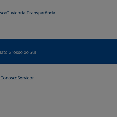
usca
Ouvidoria
Transparência
 Mato Grosso do Sul
e Conosco
Servidor