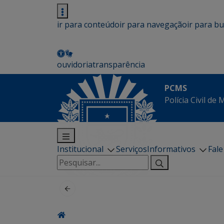
ir para conteúdo
ir para navegação
ir para b
ouvidoria
transparência
PCMS
Polícia Civil de
Institucional
Serviços
Informativos
Fal
Pesquisar
por: