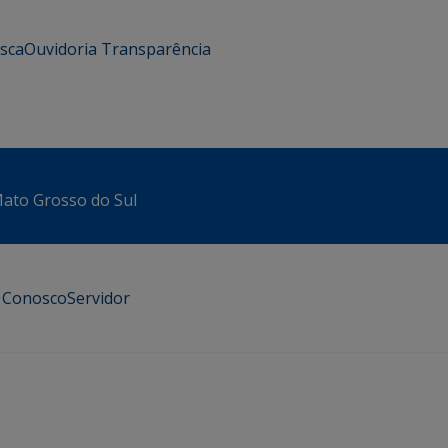
usca
Ouvidoria
Transparência
 Mato Grosso do Sul
e Conosco
Servidor