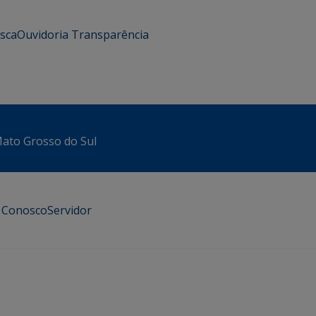
usca
Ouvidoria
Transparência
 Mato Grosso do Sul
e Conosco
Servidor