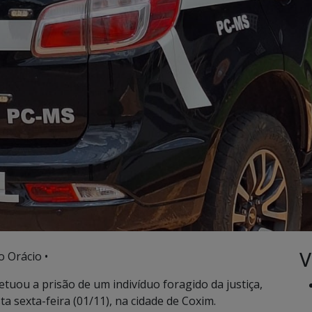
V
o Orácio •
etuou a prisão de um indivíduo foragido da justiça,
 sexta-feira (01/11), na cidade de Coxim.