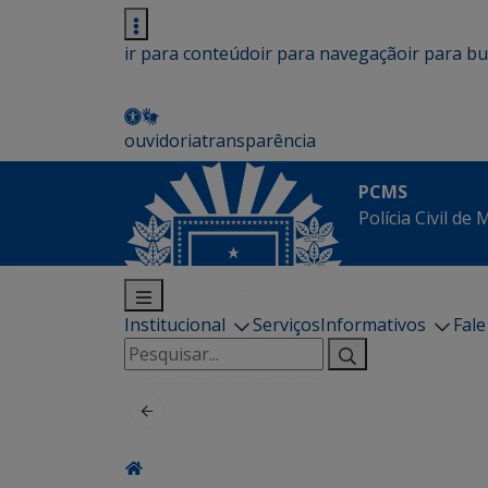
ir para conteúdo
ir para navegação
ir para b
ouvidoria
transparência
PCMS
Polícia Civil de
Institucional
Serviços
Informativos
Fal
Pesquisar
por: