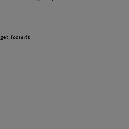
SETDIG | Secretaria-
Executiva de
Transformação Digital
get_footer();