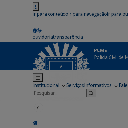
ir para conteúdo
ir para navegação
ir para b
ouvidoria
transparência
PCMS
Polícia Civil de
Institucional
Serviços
Informativos
Fal
Pesquisar
por: