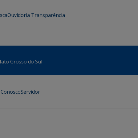
usca
Ouvidoria
Transparência
 Mato Grosso do Sul
e Conosco
Servidor