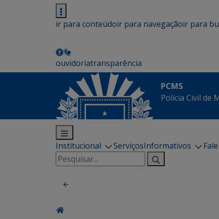
ir para conteúdo
ir para navegação
ir para b
ouvidoria
transparência
PCMS
Polícia Civil de
Institucional
Serviços
Informativos
Fal
Pesquisar
por: