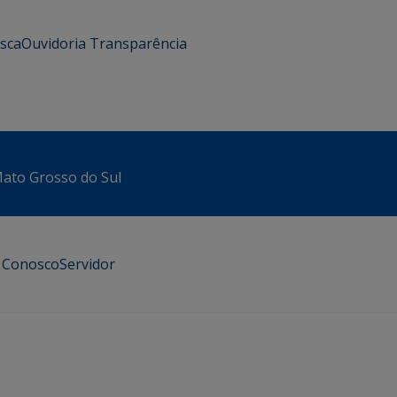
usca
Ouvidoria
Transparência
 Mato Grosso do Sul
e Conosco
Servidor