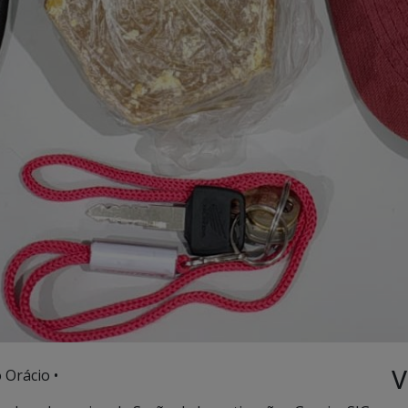
V
 Orácio •