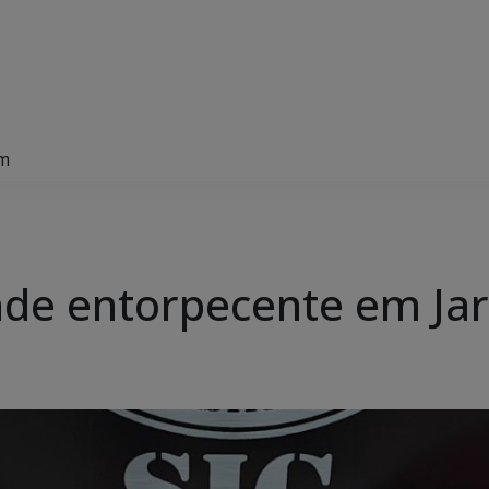
im
eende entorpecente em Ja