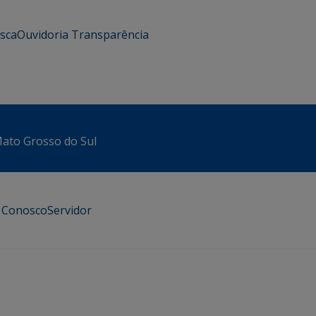
usca
Ouvidoria
Transparência
 Mato Grosso do Sul
e Conosco
Servidor