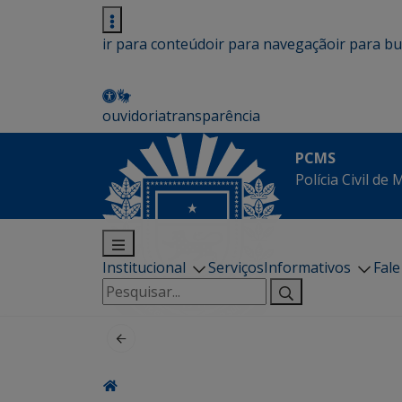
ir para conteúdo
ir para navegação
ir para b
ouvidoria
transparência
PCMS
Polícia Civil de
Institucional
Serviços
Informativos
Fal
Pesquisar
por: