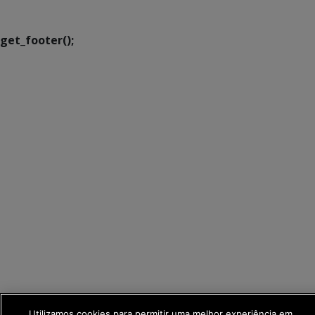
Transformação Digital
get_footer();
Utilizamos cookies para permitir uma melhor experiência em