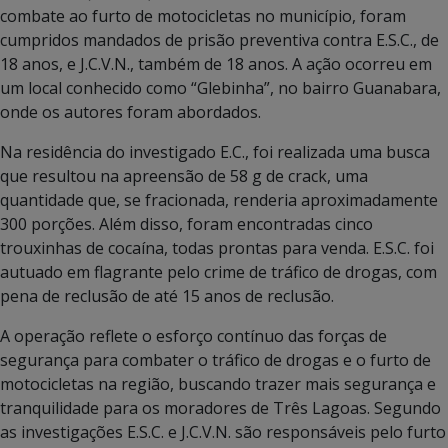
combate ao furto de motocicletas no município, foram
cumpridos mandados de prisão preventiva contra E.S.C., de
18 anos, e J.C.V.N., também de 18 anos. A ação ocorreu em
um local conhecido como “Glebinha”, no bairro Guanabara,
onde os autores foram abordados.
Na residência do investigado E.C., foi realizada uma busca
que resultou na apreensão de 58 g de crack, uma
quantidade que, se fracionada, renderia aproximadamente
300 porções. Além disso, foram encontradas cinco
trouxinhas de cocaína, todas prontas para venda. E.S.C. foi
autuado em flagrante pelo crime de tráfico de drogas, com
pena de reclusão de até 15 anos de reclusão.
A operação reflete o esforço contínuo das forças de
segurança para combater o tráfico de drogas e o furto de
motocicletas na região, buscando trazer mais segurança e
tranquilidade para os moradores de Três Lagoas. Segundo
as investigações E.S.C. e J.C.V.N. são responsáveis pelo furto